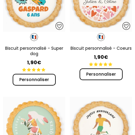
LE JEU
100% GAGNANT !
Entrez votre email et lancez la roue pour gagnez
cadeaux
,
bons de réduction, livraison
gratuite,
valable immédiatement sur votre
commande !
Biscuit personnalisé - Super
Biscuit personnalisé - Coeurs
dog
1,90€
1,90€
Personnaliser
Personnaliser