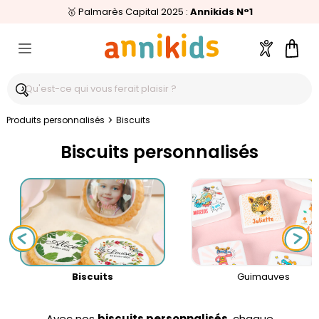
🥇
Livraison relais offerte
Palmarès Capital 2025 :
⭐⭐⭐⭐⭐
4,6/5
(24 000 avis clients)
Annikids N°1
dès 59€
🚚
Compte
Pani
>
Produits personnalisés
Biscuits
Biscuits personnalisés
Biscuits
Guimauves
Avec nos
biscuits personnalisés
, chaque