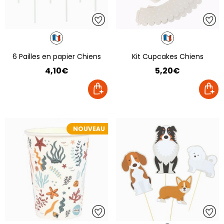
6 Pailles en papier Chiens
Kit Cupcakes Chiens
4,10€
5,20€
NOUVEAU