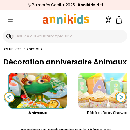
🥇
Livraison relais offerte
Palmarès Capital 2025 :
⭐⭐⭐⭐⭐
4,6/5
(24 000 avis clients)
Annikids N°1
dès 59€
🚚
Compte
Pani
>
Les univers
Animaux
Décoration anniversaire Animaux
Animaux
Bébé et Baby Shower
Organisez un anniversaire sur le thème des