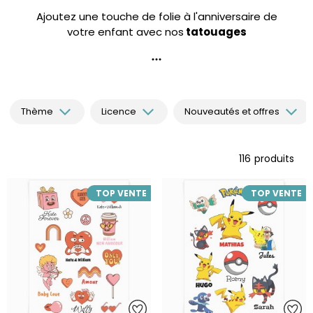
Ajoutez une touche de folie à l'anniversaire de
votre enfant avec nos
tatouages
personnalisés
! Chez Annikids, les tatouages
éphémères sont entièrement personnalisables
et sont déclinés sur tous les thèmes : dinosaure,
licorne, pirate, harry potter, animaux, mario...
Vendus par 8, les tatouages pourront être
Thème
Licence
Nouveautés et offres
distribués aux copains pendant ou après la fête.
Les enfants vont adorer repartir avec leur
nouveau tatouage !
116
produits
TOP VENTE
TOP VENTE