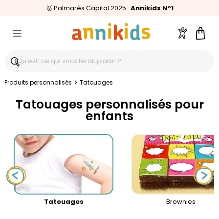
🥇
Livraison relais offerte
Palmarès Capital 2025 :
⭐⭐⭐⭐⭐
4,6/5
(24 000 avis clients)
Annikids N°1
dès 59€
🚚
Compte
Pani
>
Produits personnalisés
Tatouages
Tatouages personnalisés pour
enfants
Tatouages
Brownies