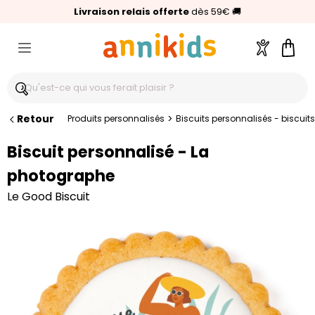
🥇
Livraison relais offerte
Palmarès Capital 2025 :
⭐⭐⭐⭐⭐
4,6/5
(24 000 avis clients)
Annikids N°1
dès 59€
🚚
Compte
Pani
Retour
>
Produits personnalisés
Biscuits personnalisés - biscuits
Biscuit personnalisé - La
photographe
Le Good Biscuit