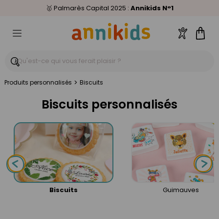
🥇
Livraison relais offerte
Palmarès Capital 2025 :
⭐⭐⭐⭐⭐
4,6/5
(24 000 avis clients)
Annikids N°1
dès 59€
🚚
Compte
Pani
>
Produits personnalisés
Biscuits
Biscuits personnalisés
Biscuits
Guimauves