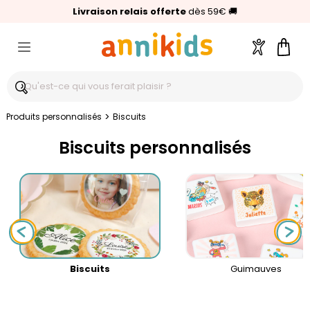
🥇
Livraison relais offerte
Palmarès Capital 2025 :
⭐⭐⭐⭐⭐
4,6/5
(24 000 avis clients)
Annikids N°1
dès 59€
🚚
Compte
Pani
>
Produits personnalisés
Biscuits
Biscuits personnalisés
Biscuits
Guimauves