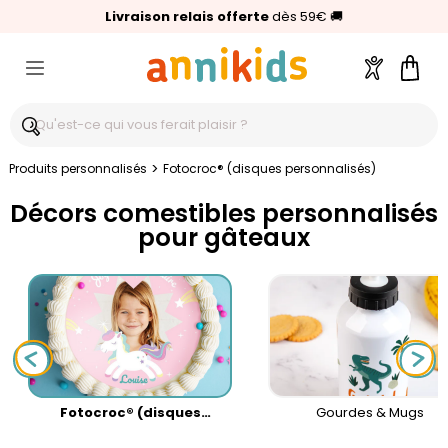
🥇
Livraison relais offerte
Palmarès Capital 2025 :
⭐⭐⭐⭐⭐
4,6/5
(24 000 avis clients)
Annikids N°1
dès 59€
🚚
Compte
Pani
>
Produits personnalisés
Fotocroc® (disques personnalisés)
Décors comestibles personnalisés
pour gâteaux
Fotocroc® (disques
Gourdes & Mugs
personnalisés)