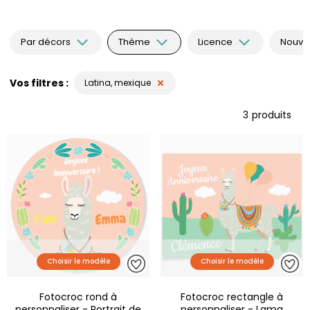
Par décors
Thème
Licence
Nouvea
Vos filtres
Latina, mexique
3
produits
Choisir le modèle
Choisir le modèle
Fotocroc rond à
Fotocroc rectangle à
personnaliser - Portrait de
personnaliser - Lama