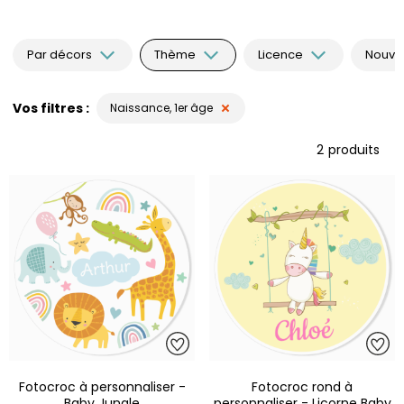
Par décors
Thème
Licence
Nouvea
Vos filtres
Naissance, 1er âge
2
produits
Fotocroc à personnaliser -
Fotocroc rond à
Baby Jungle
personnaliser - Licorne Baby