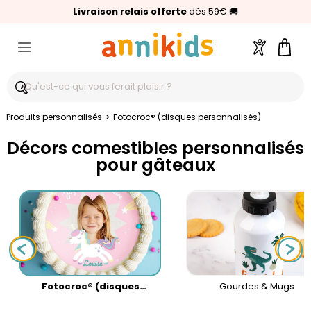
🥇
Livraison relais offerte
Palmarès Capital 2025 :
⭐⭐⭐⭐⭐
4,6/5
(24 000 avis clients)
Annikids N°1
dès 59€
🚚
Compte
Pani
>
Produits personnalisés
Fotocroc® (disques personnalisés)
Décors comestibles personnalisés
pour gâteaux
Fotocroc® (disques
Gourdes & Mugs
personnalisés)