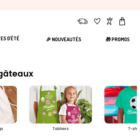
Livraison
Favoris
Compte
Panier
TES D'ÉTÉ
🎉 NOUVEAUTÉS
🎁 PROMOS
 gâteaux
gs
Tabliers
T-shir