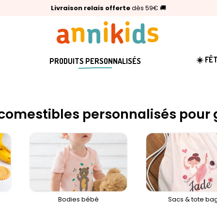
🥇
Livraison relais offerte
Palmarès Capital 2025 :
⭐⭐⭐⭐⭐
4,6/5
(24 000 avis clients)
Annikids N°1
dès 59€
🚚
☀️ FÊ
PRODUITS PERSONNALISÉS
comestibles personnalisés pour
Bodies bébé
Sacs & tote ba