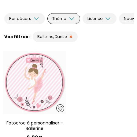
Par décors
Thème
Licence
Nouvea
Vos filtres
Ballerine, Danse
Fotocroc à personnaliser -
Ballerine