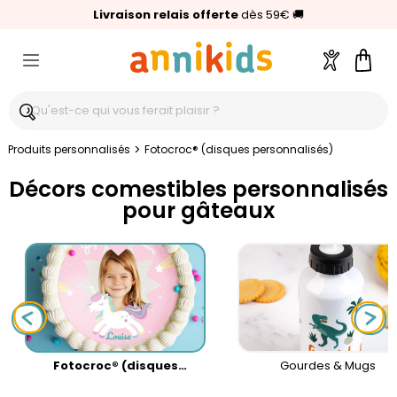
🥇
Livraison relais offerte
Palmarès Capital 2025 :
⭐⭐⭐⭐⭐
4,6/5
(24 000 avis clients)
Annikids N°1
dès 59€
🚚
Compte
Pani
>
Produits personnalisés
Fotocroc® (disques personnalisés)
Décors comestibles personnalisés
pour gâteaux
Fotocroc® (disques
Gourdes & Mugs
personnalisés)