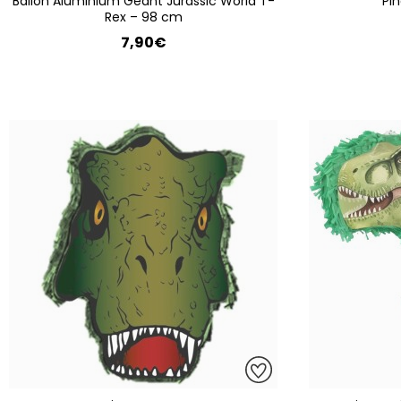
Ballon Aluminium Géant Jurassic World T-
Pi
Rex – 98 cm
7,90€