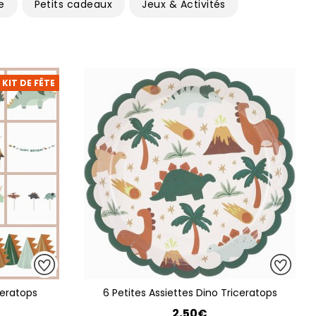
e
Petits cadeaux
Jeux & Activités
KIT DE FÊTE
ceratops
6 Petites Assiettes Dino Triceratops
2,50€