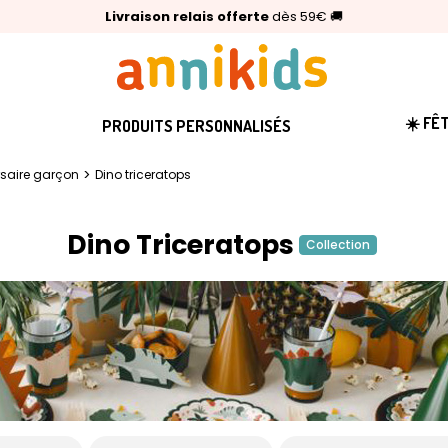
🥇
Livraison relais offerte
Palmarès Capital 2025 :
⭐⭐⭐⭐⭐
4,6/5
(24 000 avis clients)
Annikids N°1
dès 59€
🚚
☀️ FÊ
PRODUITS PERSONNALISÉS
>
rsaire garçon
Dino triceratops
Dino Triceratops
Collection