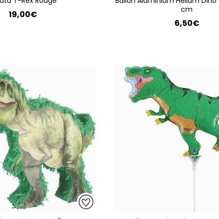
nata T-Rex Rouge
Ballon Aluminium Hélium Dino 
cm
19,00€
6,50€