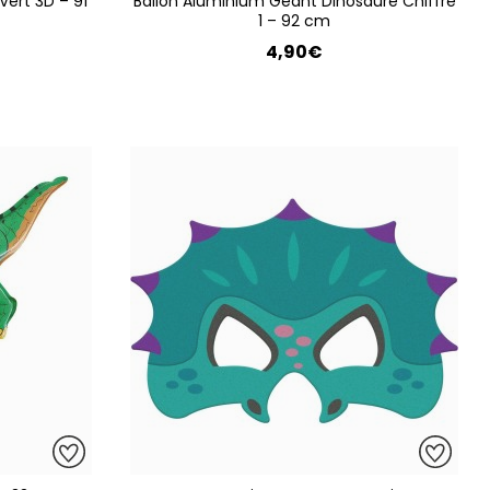
Vert 3D – 91
Ballon Aluminium Géant Dinosaure Chiffre
1 – 92 cm
4,90€