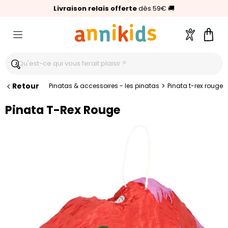
🥇
Livraison relais offerte
Palmarès Capital 2025 :
⭐⭐⭐⭐⭐
4,6/5
(24 000 avis clients)
Annikids N°1
dès 59€
🚚
Compte
Pani
Retour
>
Pinatas & accessoires - les pinatas
Pinata t-rex rouge
Pinata T-Rex Rouge