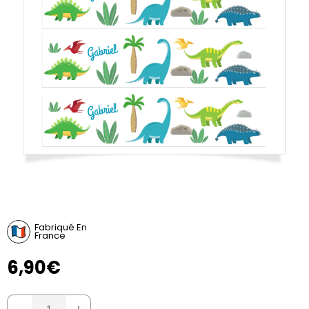
Fabriqué En
France
6,90€
-
+