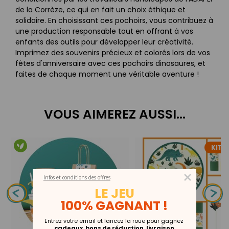
de la Corrèze, ce qui en fait un choix éthique et
solidaire. En choisissant ces pochoirs, vous contribuez à
une production responsable tout en offrant à vos
enfants des outils pour développer leur créativité.
Imprimez des souvenirs précieux et colorés lors de vos
fêtes d'anniversaire avec ces pochoirs dinosaures, et
faites de chaque moment une véritable aventure !
VOUS AIMEREZ AUSSI...
KIT D
Infos et conditions des offres
LE JEU
100% GAGNANT !
Entrez votre email et lancez la roue pour gagnez
cadeaux
,
bons de réduction, livraison