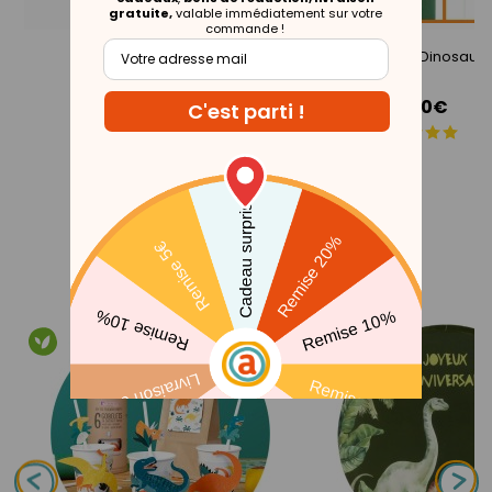
gratuite,
valable immédiatement sur votre
commande !
Collection
Boîte À Fête Dinosaur
Dinosaures
15,00€
THÈMES ASSOCIÉS