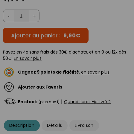
-
+
Ajouter au panier :
9,90€
Payez en 4x sans frais dès 30€ d'achats, et en 9 ou 12x dès
50€.
En savoir plus
Gagnez
9
points de fidélité
,
en savoir plus
Ajouter aux Favoris
|
En stock
Quand serais-je livré ?
(plus que 1)
Description
Détails
Livraison