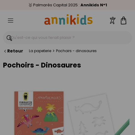
🥇
Livraison relais offerte
Palmarès Capital 2025 :
⭐⭐⭐⭐⭐
4,6/5
(24 000 avis clients)
Annikids N°1
dès 59€
🚚
Compte
Pani
Retour
>
La papeterie
Pochoirs - dinosaures
Pochoirs - Dinosaures