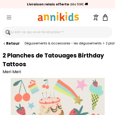
🥇
Livraison relais offerte
Palmarès Capital 2025 :
⭐⭐⭐⭐⭐
4,6/5
(24 000 avis clients)
Annikids N°1
dès 59€
🚚
Compte
Pani
Retour
>
Déguisements & accessoires - les déguisements
2 pla
2 Planches de Tatouages Birthday
Tattoos
Meri Meri