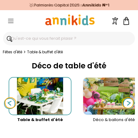
🥇
Livraison relais offerte
Palmarès Capital 2025 :
⭐⭐⭐⭐⭐
4,6/5
(24 000 avis clients)
Annikids N°1
dès 59€
🚚
Compte
Pani
>
Fêtes d'été
Table & buffet d'été
Déco de table d'été
Table & buffet d'été
Déco & ballons d'été