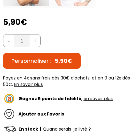
5,90€
-
+
Personnaliser :
5,90€
Payez en 4x sans frais dès 30€ d'achats, et en 9 ou 12x dès
50€.
En savoir plus
Gagnez
5
points de fidélité
,
en savoir plus
Ajouter aux Favoris
|
En stock
Quand serais-je livré ?