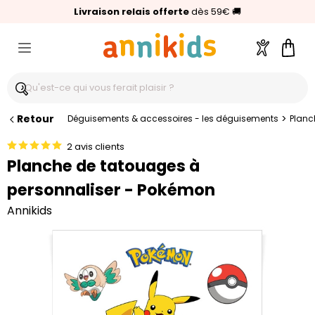
🥇
Livraison relais offerte
Palmarès Capital 2025 :
⭐⭐⭐⭐⭐
4,6/5
(24 000 avis clients)
Annikids N°1
dès 59€
🚚
Compte
Pani
Retour
>
Déguisements & accessoires - les déguisements
Planc
2 avis clients
Planche de tatouages à
personnaliser - Pokémon
Annikids