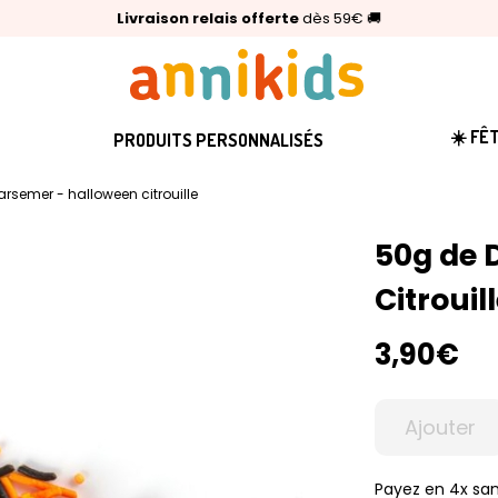
🥇
Livraison relais offerte
Palmarès Capital 2025 :
⭐⭐⭐⭐⭐
4,6/5
(24 000 avis clients)
Annikids N°1
dès 59€
🚚
☀️ FÊ
PRODUITS PERSONNALISÉS
rsemer - halloween citrouille
50g de 
Citrouil
3,90€
Ajouter
Payez en 4x san