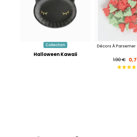
Collection
Décors À Parsemer 
Halloween Kawaii
0,
1.90 €