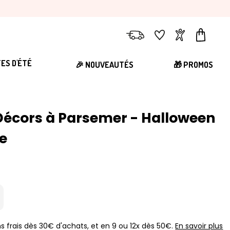
Livraison
Favoris
Compte
Panier
TES D'ÉTÉ
🎉 NOUVEAUTÉS
🎁 PROMOS
Décors à Parsemer - Halloween
le
s frais dès 30€ d'achats, et en 9 ou 12x dès 50€.
En savoir plus