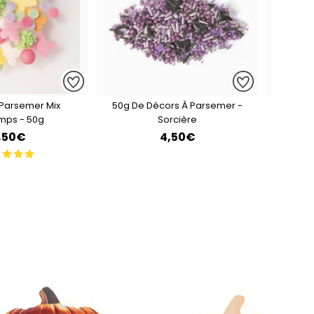
 Parsemer Mix
50g De Décors À Parsemer -
50g De
emps - 50g
Sorcière
,50€
4,50€