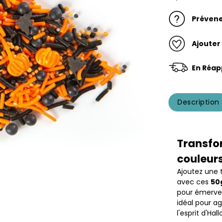
Prévene
Ajouter
En Réap
Description
Transfor
couleurs
Ajoutez une 
avec ces
50
pour émerveil
idéal pour a
l'esprit d'H