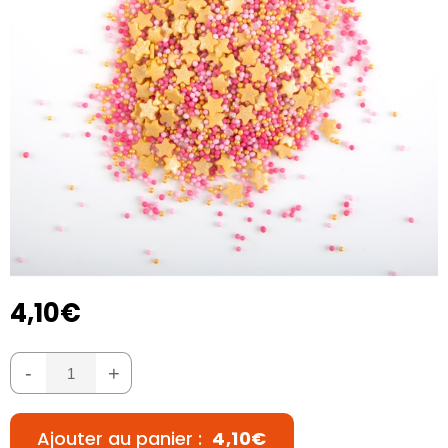
4,10€
-
+
Ajouter au panier :
4,10€