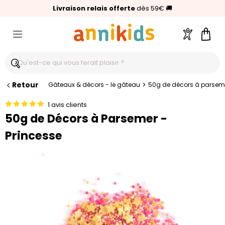
🥇
Livraison relais offerte
Palmarès Capital 2025 :
⭐⭐⭐⭐⭐
4,6/5
(24 000 avis clients)
Annikids N°1
dès 59€
🚚
Compte
Pani
Retour
>
Gâteaux & décors - le gâteau
50g de décors à parseme
1 avis clients
50g de Décors à Parsemer -
Princesse