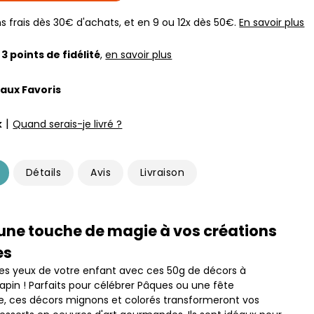
s frais dès 30€ d'achats, et en 9 ou 12x dès 50€.
En savoir plus
z
3
points de fidélité
,
en savoir plus
 aux Favoris
|
k
Quand serais-je livré ?
Détails
Avis
Livraison
une touche de magie à vos créations
es
r les yeux de votre enfant avec ces 50g de décors à
apin ! Parfaits pour célébrer Pâques ou une fête
re, ces décors mignons et colorés transformeront vos