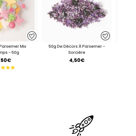
 Parsemer Mix
50g De Décors À Parsemer -
50g De
emps - 50g
Sorcière
,50€
4,50€