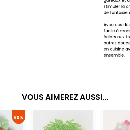
gâteaux et d
stimuler la 
de fantaisie
Avec ces déc
facile à mani
éclats aux to
autres douc
en cuisine a
ensemble.
VOUS AIMEREZ AUSSI...
60%