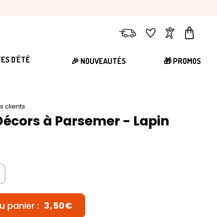
Livraison
Favoris
Compte
Panier
TES D'ÉTÉ
🎉 NOUVEAUTÉS
🎁 PROMOS
is clients
Décors à Parsemer - Lapin
u panier :
3,50€