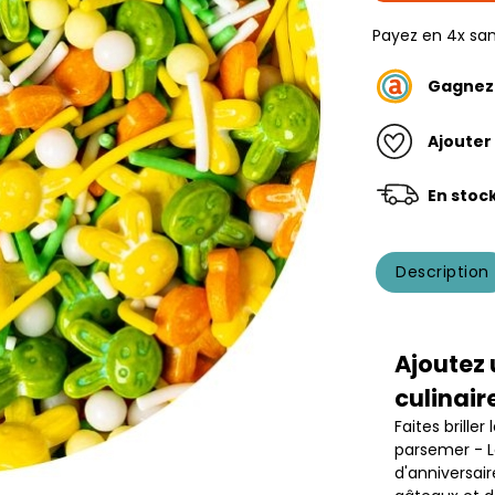
Payez en 4x san
Gagne
Ajouter
En stoc
Description
Ajoutez 
culinair
Faites brille
parsemer - L
d'anniversai