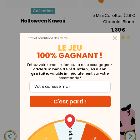
Collection
5 Mini Carottes (2,8 Cm
Halloween Kawaii
Chocolat Blanc
1,30€
Infos et conditions des offres
LE JEU
100% GAGNANT !
Entrez votre email et lancez la roue pour gagnez
cadeaux
,
bons de réduction, livraison
gratuite,
valable immédiatement sur votre
THÈMES ASSOCIÉS
commande !