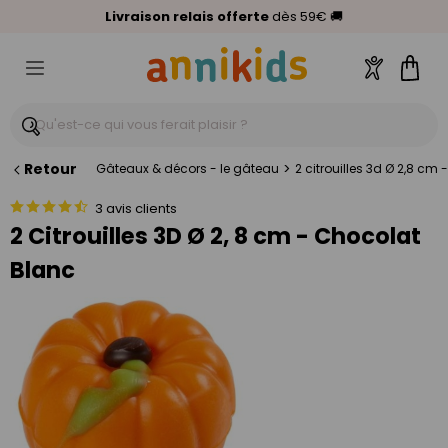
🥇
Livraison relais offerte
Palmarès Capital 2025 :
⭐⭐⭐⭐⭐
4,6/5
(24 000 avis clients)
Annikids N°1
dès 59€
🚚
Compte
Pani
Retour
>
Gâteaux & décors - le gâteau
2 citrouilles 3d Ø 2,8 cm
3 avis clients
2 Citrouilles 3D Ø 2, 8 cm - Chocolat
Blanc