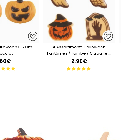
Halloween 3,5 Cm –
4 Assortiments Halloween
3 Pics Tê
ocolat
Fantômes / Tombe / Citrouille –
-
Chocolat
,60€
2,90€