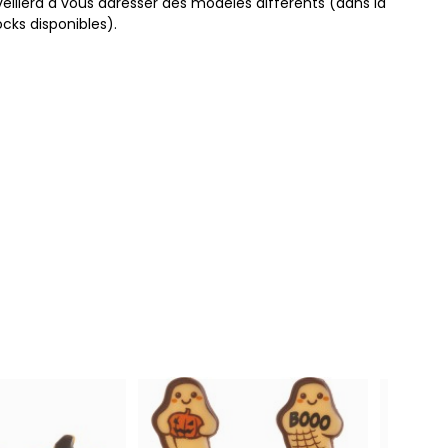
veillera à vous adresser des modèles différents (dans la
ocks disponibles).