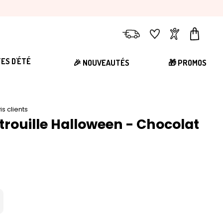
Livraison
Favoris
Compte
Panier
TES D'ÉTÉ
🎉 NOUVEAUTÉS
🎁 PROMOS
is clients
itrouille Halloween - Chocolat