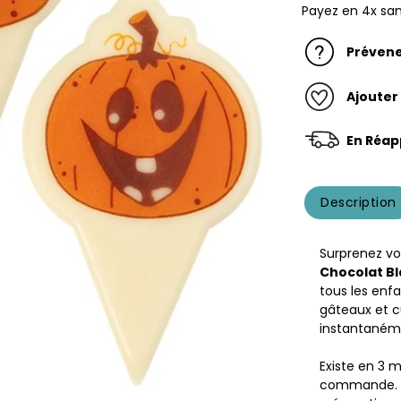
Payez en 4x san
Prévene
Ajouter
En Réap
Description
Surprenez vo
Chocolat B
tous les enfa
gâteaux et c
instantanéme
Existe en 3 m
commande. S