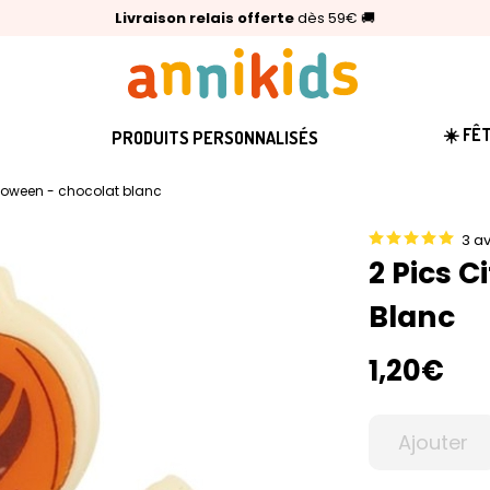
🥇
Livraison relais offerte
Palmarès Capital 2025 :
⭐⭐⭐⭐⭐
4,6/5
(24 000 avis clients)
Annikids N°1
dès 59€
🚚
☀️ FÊ
PRODUITS PERSONNALISÉS
alloween - chocolat blanc
3 av
2 Pics C
Blanc
1,20€
Ajouter