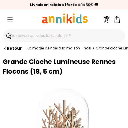
🥇
Livraison relais offerte
Palmarès Capital 2025 :
⭐⭐⭐⭐⭐
4,6/5
(24 000 avis clients)
Annikids N°1
dès 59€
🚚
Compte
Pani
Retour
>
La magie de noël à la maison - noël
Grande cloche lum
Grande Cloche Lumineuse Rennes
Flocons (18, 5 cm)