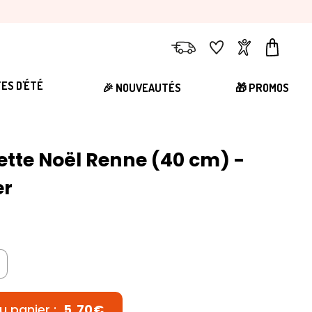
Livraison
Favoris
Compte
Panier
TES D'ÉTÉ
🎉 NOUVEAUTÉS
🎁 PROMOS
tte Noël Renne (40 cm) -
er
u panier :
5,70€