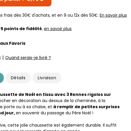
s frais dès 30€ d'achats, et en 9 ou 12x dès 50€.
En savoir plus
z
5
points de fidélité
,
en savoir plus
 aux Favoris
|
k
Quand serais-je livré ?
Détails
Livraison
ussette de Noël en tissu avec 3 Rennes rigolos sur
cher en décoration au dessus de la cheminée, à la
ne porte ou à sa chaise, et
à remplir de petites surprises
nd jour,
en souvenir du passage du Père Noël !
ve, cette jolie chaussette est également durable. Il suffit