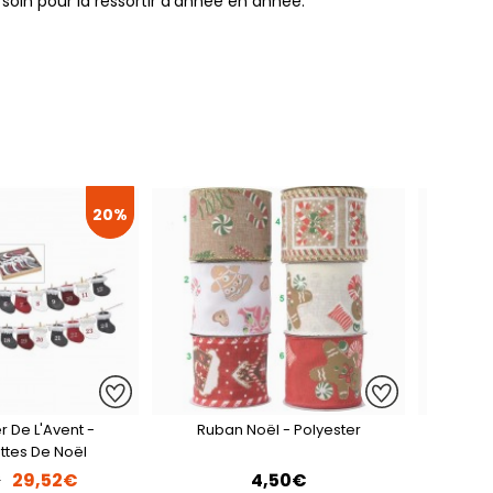
 soin pour la ressortir d'année en année.
20%
r De L'Avent -
Ruban Noël - Polyester
Chaus
ttes De Noël
Rhom
29,52€
4,50€
€