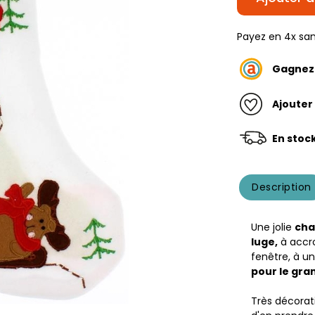
Payez en 4x san
Gagne
Ajouter
En stoc
Description
Une jolie
cha
luge,
à accro
fenêtre, à u
pour le gra
Très décorati