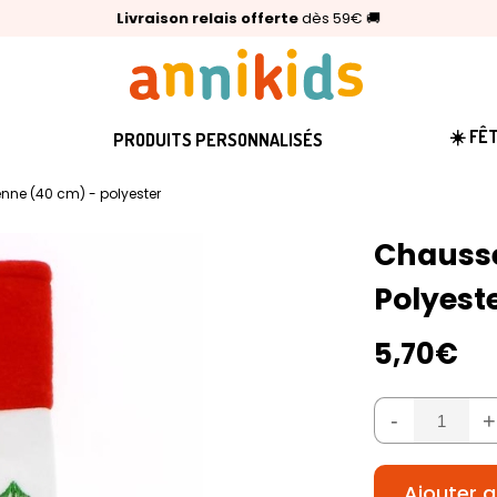
🥇
Livraison relais offerte
Palmarès Capital 2025 :
⭐⭐⭐⭐⭐
4,6/5
(24 000 avis clients)
Annikids N°1
dès 59€
🚚
☀️ FÊ
PRODUITS PERSONNALISÉS
enne (40 cm) - polyester
Chausse
Polyest
5,70€
-
+
Ajouter a