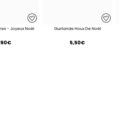
tres - Joyeux Noël
Guirlande Houx De Noël
Guirl
,90€
5,50€