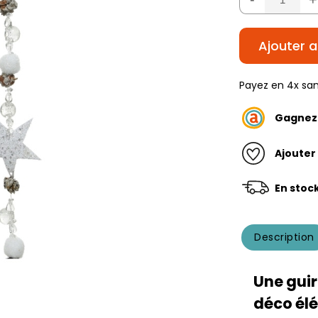
Ajouter a
Payez en 4x san
Gagne
Ajouter
En stoc
Description
Une guir
déco élé