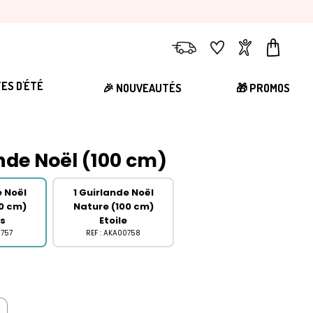
Livraison
Favoris
Compte
Panier
TES D'ÉTÉ
🎉 NOUVEAUTÉS
🎁 PROMOS
ande Noël (100 cm)
e Noël
1 Guirlande Noël
0 cm)
Nature (100 cm)
ns
Etoile
0757
REF : AKA00758