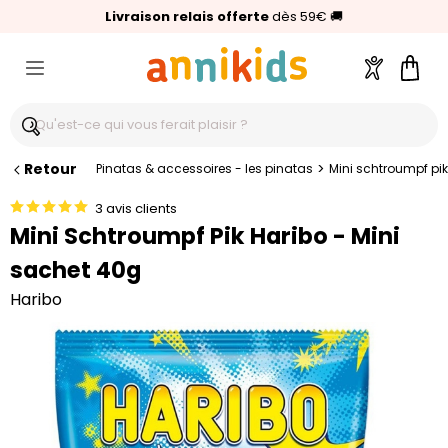
🥇
Livraison relais offerte
Palmarès Capital 2025 :
⭐⭐⭐⭐⭐
4,6/5
(24 000 avis clients)
Annikids N°1
dès 59€
🚚
Compte
Pani
Retour
>
Pinatas & accessoires - les pinatas
Mini schtroumpf pi
3 avis clients
Mini Schtroumpf Pik Haribo - Mini
sachet 40g
Haribo