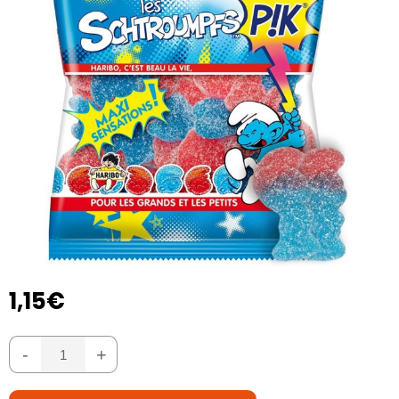
1,15€
-
+