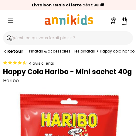
🥇
Livraison relais offerte
Palmarès Capital 2025 :
⭐⭐⭐⭐⭐
4,6/5
(24 000 avis clients)
Annikids N°1
dès 59€
🚚
Compte
Pani
Retour
>
Pinatas & accessoires - les pinatas
Happy cola haribo 
4 avis clients
Happy Cola Haribo - Mini sachet 40g
Haribo