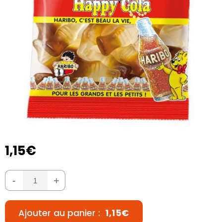
1,15€
-
+
Ajouter au panier :
1,15€