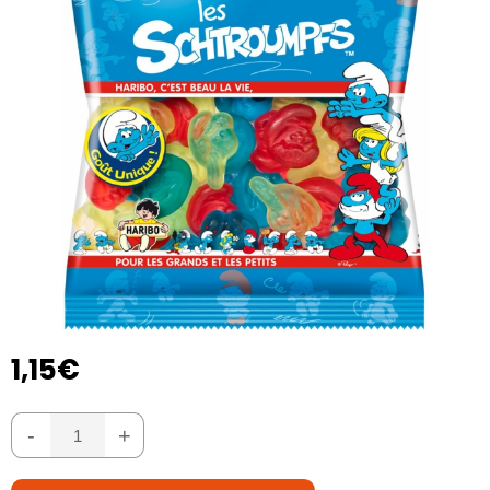
1,15€
-
+