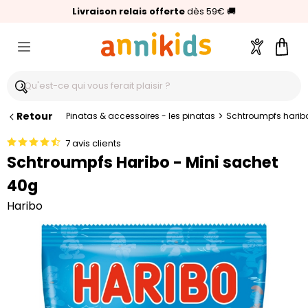
🥇
Livraison relais offerte
Palmarès Capital 2025 :
⭐⭐⭐⭐⭐
4,6/5
(24 000 avis clients)
Annikids N°1
dès 59€
🚚
Compte
Pani
Retour
>
Pinatas & accessoires - les pinatas
Schtroumpfs haribo
7 avis clients
Schtroumpfs Haribo - Mini sachet
40g
Haribo