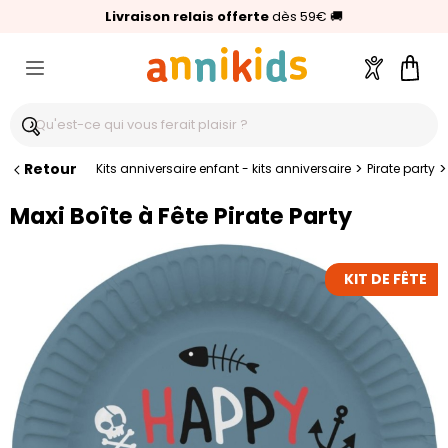
🥇
Livraison relais offerte
Palmarès Capital 2025 :
⭐⭐⭐⭐⭐
4,6/5
(24 000 avis clients)
Annikids N°1
dès 59€
🚚
Compte
Pani
Retour
>
>
Kits anniversaire enfant - kits anniversaire
Pirate party
Maxi Boîte à Fête Pirate Party
KIT DE FÊTE