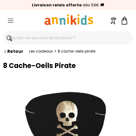
🥇
Livraison relais offerte
Palmarès Capital 2025 :
⭐⭐⭐⭐⭐
4,6/5
(24 000 avis clients)
Annikids N°1
dès 59€
🚚
Compte
Pani
Retour
>
Les cadeaux
8 cache-oeils pirate
8 Cache-Oeils Pirate