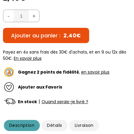
-
+
Ajouter au panier :
2,40€
Payez en 4x sans frais dès 30€ d'achats, et en 9 ou 12x dès
50€.
En savoir plus
Gagnez
2
points de fidélité
,
en savoir plus
Ajouter aux Favoris
|
En stock
Quand serais-je livré ?
Description
Détails
Livraison