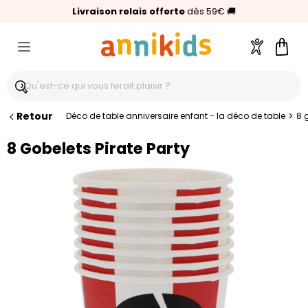
🥇
Livraison relais offerte
Palmarès Capital 2025 :
⭐⭐⭐⭐⭐
4,6/5
(24 000 avis clients)
Annikids N°1
dès 59€
🚚
Compte
Pani
Retour
>
Déco de table anniversaire enfant - la déco de table
8 
8 Gobelets Pirate Party