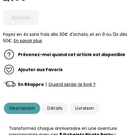
Ajouter
Payez en 4x sans frais dès 30€ d'achats, et en 9 ou 12x dès
50€.
En savoir plus
Prévenez-moi quand cet article est disponible
Ajouter aux Favoris
|
En Réappro
Quand serais-je livré ?
Description
Détails
Livraison
Transformez chaque anniversaire en une aventure
passionnante avec ces
8 Gobelets Pirate Party
!