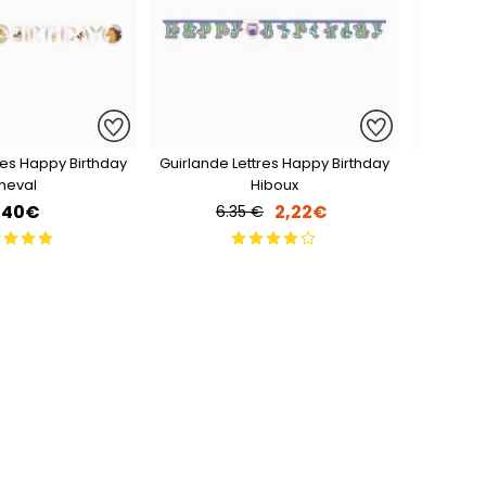
res Happy Birthday
Guirlande Lettres Happy Birthday
Guirland
heval
Hiboux
,40€
2,22€
6.35 €
4