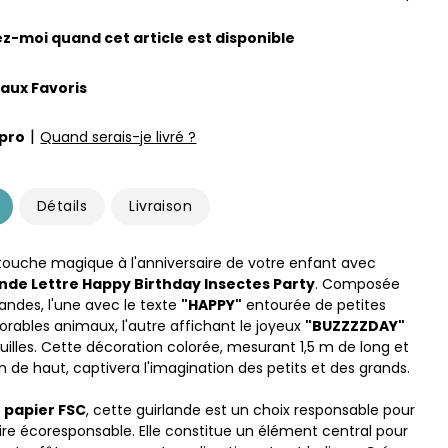
z-moi quand cet article est disponible
 aux Favoris
|
pro
Quand serais-je livré ?
Détails
Livraison
touche magique à l'anniversaire de votre enfant avec
nde Lettre Happy Birthday Insectes Party
. Composée
landes, l'une avec le texte
"HAPPY"
entourée de petites
dorables animaux, l'autre affichant le joyeux
"BUZZZZDAY"
uilles. Cette décoration colorée, mesurant 1,5 m de long et
 de haut, captivera l'imagination des petits et des grands.
n
papier FSC
, cette guirlande est un choix responsable pour
ire écoresponsable. Elle constitue un élément central pour