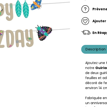
Prévene
Ajouter
En Réap
Description
Ajoutez une 
notre
Guirla
de deux guir
feuilles et a
décoré de fe
environ 14 cm
Fabriquée e
un anniversa