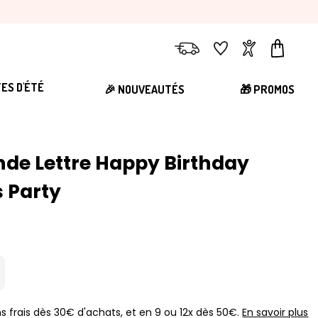
Livraison
Favoris
Compte
Panier
TES D'ÉTÉ
🎉 NOUVEAUTÉS
🎁 PROMOS
ande Lettre Happy Birthday
s Party
s frais dès 30€ d'achats, et en 9 ou 12x dès 50€.
En savoir plus