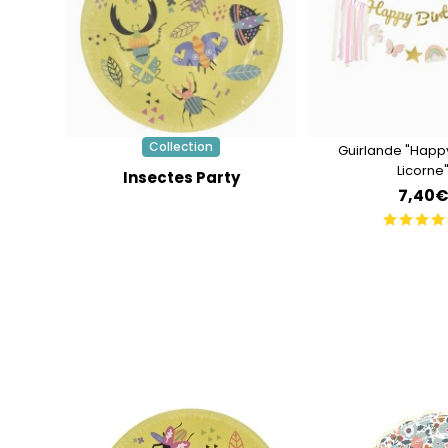
Collection
Guirlande "Happy
Licorne
Insectes Party
7,40