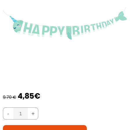
4,85€
9.70 €
-
+