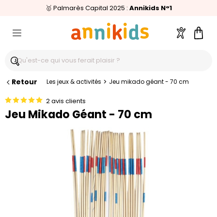
🥇
Livraison relais offerte
Palmarès Capital 2025 :
⭐⭐⭐⭐⭐
4,6/5
(24 000 avis clients)
Annikids N°1
dès 59€
🚚
Compte
Pani
Retour
>
Les jeux & activités
Jeu mikado géant - 70 cm
2 avis clients
Jeu Mikado Géant - 70 cm