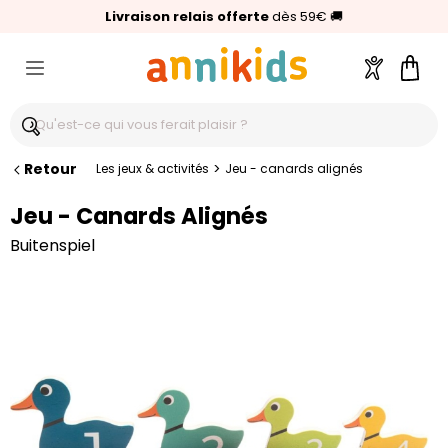
🥇
Livraison relais offerte
Palmarès Capital 2025 :
⭐⭐⭐⭐⭐
4,6/5
(24 000 avis clients)
Annikids N°1
dès 59€
🚚
Compte
Pani
Retour
>
Les jeux & activités
Jeu - canards alignés
Jeu - Canards Alignés
Buitenspiel