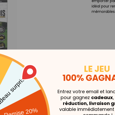
emporter par
idéal pour re
mémorables
LE JEU
100% GAGNA
VOUS AIMEREZ AUSSI...
Entrez votre email et lan
pour gagnez
cadeaux
réduction, livraison g
valable immédiatement 