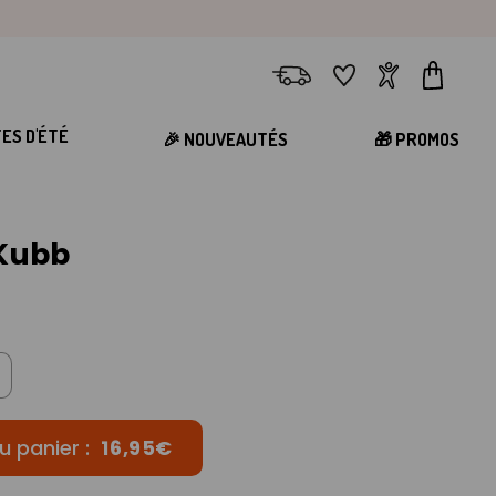
Livraison
Favoris
Compte
Panier
TES D'ÉTÉ
🎉 NOUVEAUTÉS
🎁 PROMOS
 Kubb
u panier :
16,95€