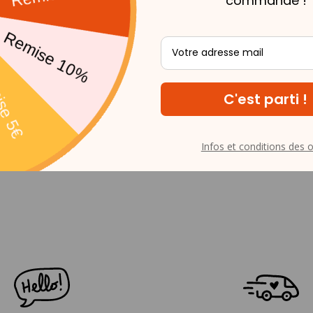
commande !
ball Foot
6 Sets De Table Activités - Pretty
6 Sets De T
Princess
Merma
€
3,50€
3
Infos et conditions des o