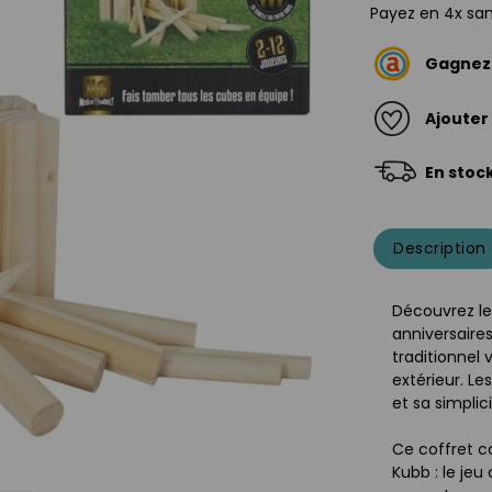
Payez en 4x san
Gagne
Ajouter
En stoc
Description
Découvrez l
anniversaires
traditionnel
extérieur. L
et sa simplici
Ce coffret c
Kubb : le jeu