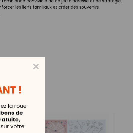
 l'ambiance conviviale de ce jeu d'adresse et de stratégie,
nforcer les liens familiaux et créer des souvenirs
.
NT !
cez la roue
,
bons de
ratuite,
sur votre