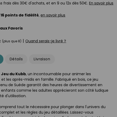
s frais dès 30€ d'achats, et en 9 ou 12x dès 50€.
En savoir plus
z
16
points de fidélité
,
en savoir plus
 aux Favoris
|
k
Quand serais-je livré ?
(plus que 8)
Détails
Livraison
e
Jeu du Kubb
, un incontournable pour animer les
 et les après-midis en famille. Fabriqué en bois, ce jeu
 venu de Suède garantit des heures de divertissement en
es enfants comme les adultes apprécieront son côté ludique
té d'utilisation.
omprend tout le nécessaire pour plonger dans l'univers du
 complet et les règles du jeu détaillées. Laissez-vous