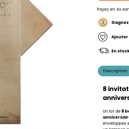
Payez en 4x san
Gagne
Ajouter
En stoc
Description
8 invita
annivers
Un lot de
8 b
anniversair
enveloppes s