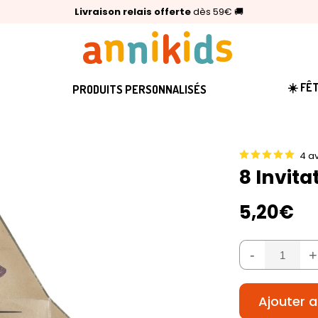
🥇
Livraison relais offerte
Palmarès Capital 2025 :
⭐⭐⭐⭐⭐
4,6/5
(24 000 avis clients)
Annikids N°1
dès 59€
🚚
☀️ FÊ
PRODUITS PERSONNALISÉS
4 av
8 Invita
5,20€
-
+
Ajouter a