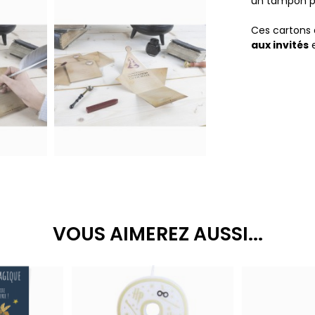
un tampon po
Ces cartons 
aux invités
e
VOUS AIMEREZ AUSSI...