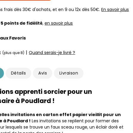
s frais dès 30€ d'achats, et en 9 ou 12x dès 50€.
En savoir plus
z
5
points de fidélité
,
en savoir plus
 aux Favoris
|
k
Quand serais-je livré ?
(plus que 8)
Détails
Avis
Livraison
tions apprenti sorcier pour un
aire à Poudlard !
elles invitations en carton effet papier vieillit pour un
e à Poudlard !
Les invitations se replient pour former des
ur lesquels se trouve un faux sceau rouge, un éclair doré et