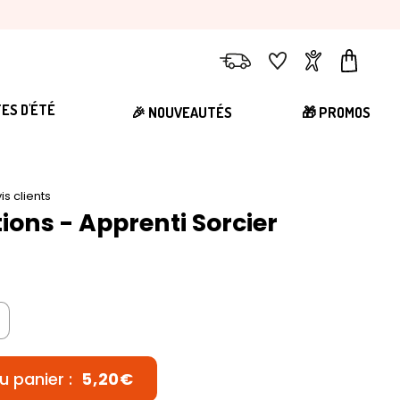
Livraison
Favoris
Compte
Panier
TES D'ÉTÉ
🎉 NOUVEAUTÉS
🎁 PROMOS
is clients
tions - Apprenti Sorcier
u panier :
5,20€