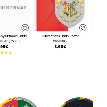
py Birthday Harry
6 Invitations Harry Potter
Nappe 
zarding World
Poudlard
,95€
3,60€