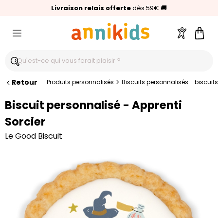
🥇
Livraison relais offerte
Palmarès Capital 2025 :
⭐⭐⭐⭐⭐
4,6/5
(24 000 avis clients)
Annikids N°1
dès 59€
🚚
Compte
Pani
Retour
>
Produits personnalisés
Biscuits personnalisés - biscuits
Biscuit personnalisé - Apprenti
Sorcier
Le Good Biscuit