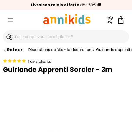
🥇
Livraison relais offerte
Palmarès Capital 2025 :
⭐⭐⭐⭐⭐
4,6/5
(24 000 avis clients)
Annikids N°1
dès 59€
🚚
Compte
Pani
Retour
>
Décorations de fête - la décoration
Guirlande apprenti 
1 avis clients
Guirlande Apprenti Sorcier - 3m