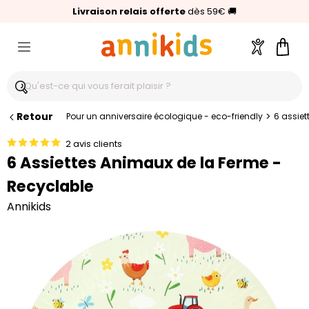
🥇
Livraison relais offerte
Palmarès Capital 2025 :
⭐⭐⭐⭐⭐
4,6/5
(24 000 avis clients)
Annikids N°1
dès 59€
🚚
Compte
Pani
Retour
>
Pour un anniversaire écologique - eco-friendly
6 assiet
2 avis clients
6 Assiettes Animaux de la Ferme -
Recyclable
Annikids