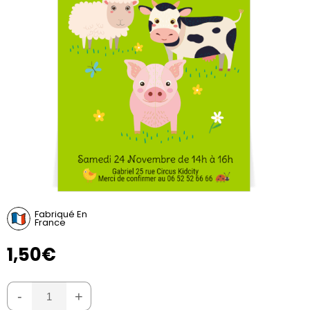
Fabriqué En
France
1,50€
-
+