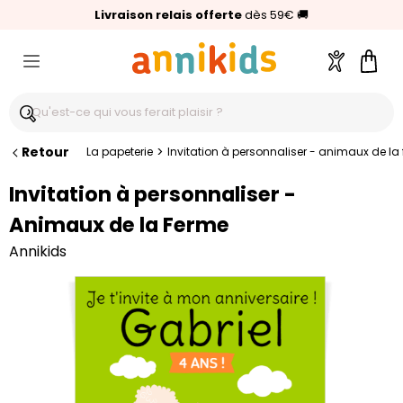
🥇
Livraison relais offerte
Palmarès Capital 2025 :
⭐⭐⭐⭐⭐
4,6/5
(24 000 avis clients)
Annikids N°1
dès 59€
🚚
Compte
Pani
Retour
>
La papeterie
Invitation à personnaliser - animaux de la
Invitation à personnaliser -
Animaux de la Ferme
Annikids