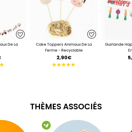
aux De La
Cake Toppers Animaux De La
Guirlande Ha
Ferme - Recyclable
En
€
2,90€
5
THÈMES ASSOCIÉS