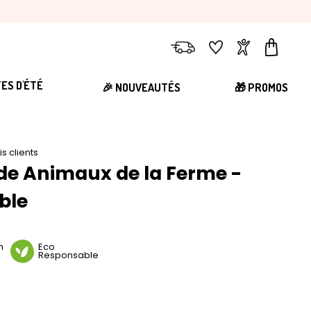
Livraison
Favoris
Compte
Panier
TES D'ÉTÉ
🎉 NOUVEAUTÉS
🎁 PROMOS
is clients
de Animaux de la Ferme -
ble
n
Eco
Responsable