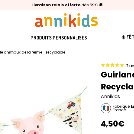
🥇
Livraison relais offerte
Palmarès Capital 2025 :
⭐⭐⭐⭐⭐
4,6/5
(24 000 avis clients)
Annikids N°1
dès 59€
🚚
☀️ FÊ
PRODUITS PERSONNALISÉS
de animaux de la ferme - recyclable
7 av
Guirlan
Recycla
Annikids
Fabriqué E
France
4,50€