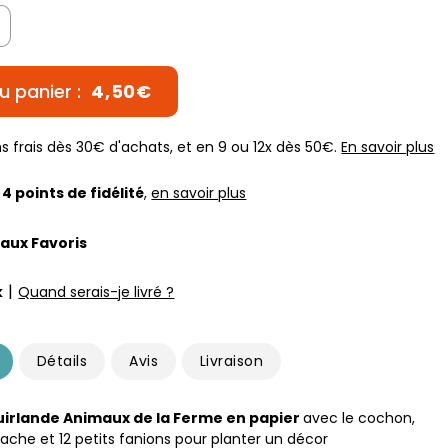
u panier :
4,50€
s frais dès 30€ d'achats, et en 9 ou 12x dès 50€.
En savoir plus
z
4
points de fidélité
,
en savoir plus
 aux Favoris
|
k
Quand serais-je livré ?
Détails
Avis
Livraison
uirlande Animaux de la Ferme en papier
avec le cochon,
vache et 12 petits fanions pour planter un décor