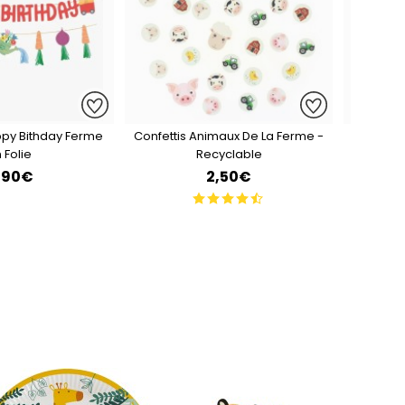
ppy Bithday Ferme
Confettis Animaux De La Ferme -
Kit Cu
 Folie
Recyclable
Fe
,90€
2,50€