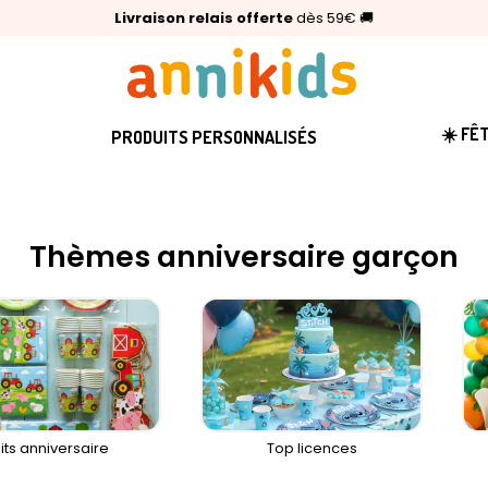
🥇
Livraison relais offerte
Palmarès Capital 2025 :
⭐⭐⭐⭐⭐
4,6/5
(24 000 avis clients)
Annikids N°1
dès 59€
🚚
☀️ FÊ
PRODUITS PERSONNALISÉS
Thèmes anniversaire garçon
its anniversaire
Top licences