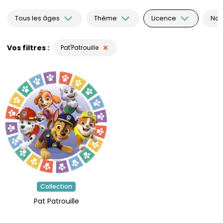
Tous les âges
Thème
Licence
Nou
Vos filtres
Pat'Patrouille
Collection
Pat Patrouille