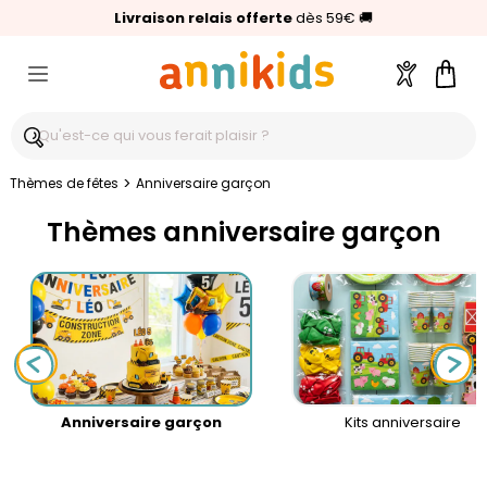
🥇
Livraison relais offerte
Palmarès Capital 2025 :
⭐⭐⭐⭐⭐
4,6/5
(24 000 avis clients)
Annikids N°1
dès 59€
🚚
Compte
Pani
>
Thèmes de fêtes
Anniversaire garçon
Thèmes anniversaire garçon
Anniversaire garçon
Kits anniversaire