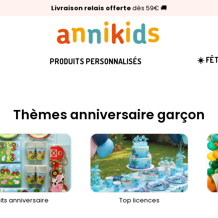
🥇
Livraison relais offerte
Palmarès Capital 2025 :
⭐⭐⭐⭐⭐
4,6/5
(24 000 avis clients)
Annikids N°1
dès 59€
🚚
☀️ FÊ
PRODUITS PERSONNALISÉS
Thèmes anniversaire garçon
its anniversaire
Top licences