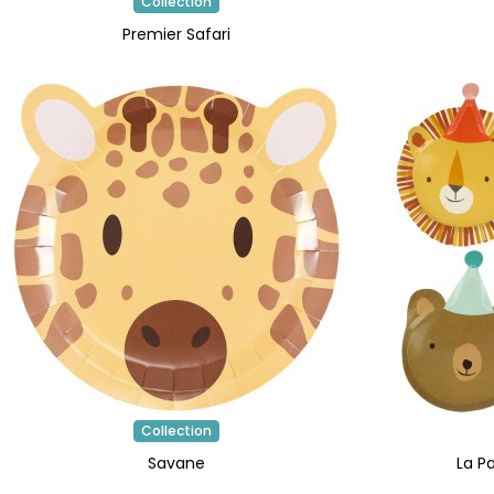
Collection
Premier Safari
Collection
Savane
La P