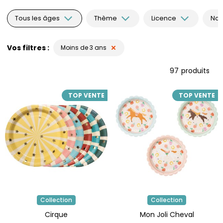
Tous les âges
Thème
Licence
Nou
Vos filtres
Moins de 3 ans
97
produits
TOP VENTE
TOP VENTE
Collection
Collection
Cirque
Mon Joli Cheval