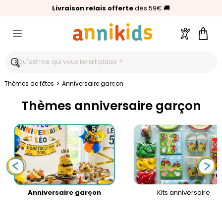
🥇
Livraison relais offerte
Palmarès Capital 2025 :
⭐⭐⭐⭐⭐
4,6/5
(24 000 avis clients)
Annikids N°1
dès 59€
🚚
Compte
Pani
>
Thèmes de fêtes
Anniversaire garçon
Thèmes anniversaire garçon
Anniversaire garçon
Kits anniversaire