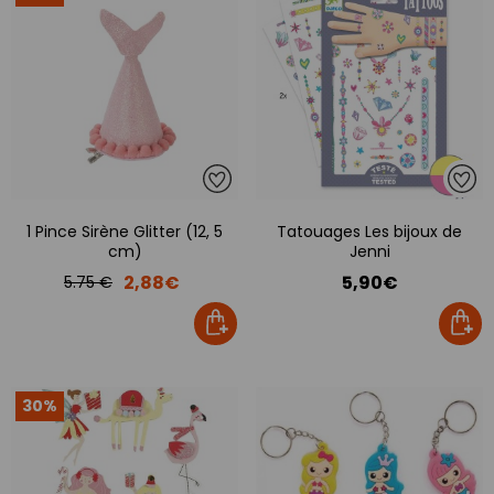
1 Pince Sirène Glitter (12, 5
Tatouages Les bijoux de
cm)
Jenni
2,88€
5,90€
5.75 €
30%