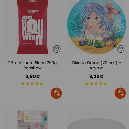
Pâte à sucre Blanc 250g
Disque Sirène (20 cm) -
Infos et conditions des offres
Renshaw
Azyme
LE JEU
3,80€
3,20€
100% GAGNANT !
Entrez votre email et lancez la roue pour gagnez
cadeaux
,
bons de réduction, livraison
gratuite,
valable immédiatement sur votre
commande !