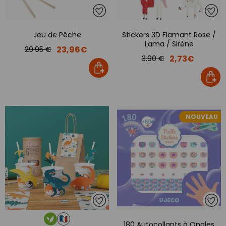
Jeu de Pêche
Stickers 3D Flamant Rose /
Lama / Sirène
23,96€
29.95 €
2,73€
3.90 €
NOUVEAU
180 Autocollants à Ongles