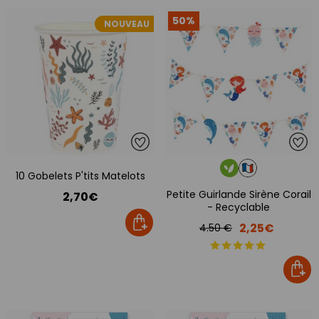
50%
NOUVEAU
10 Gobelets P'tits Matelots
Petite Guirlande Sirène Corail
2,70€
- Recyclable
2,25€
4.50 €