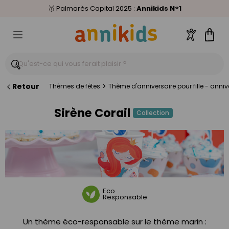
🥇
Livraison relais offerte
Palmarès Capital 2025 :
⭐⭐⭐⭐⭐
4,6/5
(24 000 avis clients)
Annikids N°1
dès 59€
🚚
Compte
Pani
Retour
>
Thèmes de fêtes
Thème d'anniversaire pour fille - anniver
Sirène Corail
Collection
Eco
Responsable
Un thème éco-responsable sur le thème marin :