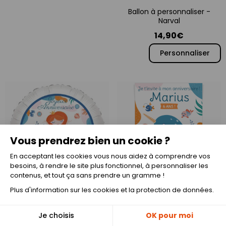
Ballon à personnaliser -
Narval
14,90€
Personnaliser
Vous prendrez bien un cookie ?
En acceptant les cookies vous nous aidez à comprendre vos
besoins, à rendre le site plus fonctionnel, à personnaliser les
contenus, et tout ça sans prendre un gramme !
Plus d'information sur les cookies et la protection de données.
Ballon à personnaliser -
Sirène Corail
Invitation à personnaliser -
🎁
Je choisis
OK pour moi
-10%
Narval
14,90€