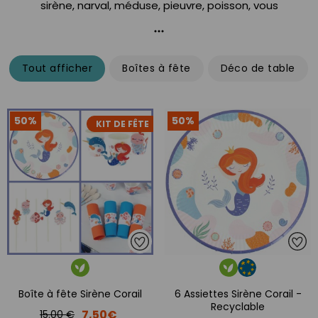
sirène, narval, méduse, pieuvre, poisson, vous
accompagnent pour une fête envoutante. Laissez
vous séduire par le chant de la Sirène Corail !
Tout afficher
Boîtes à fête
Déco de table
50%
50%
KIT DE FÊTE
Boîte à fête Sirène Corail
6 Assiettes Sirène Corail -
Recyclable
7,50€
15.00 €