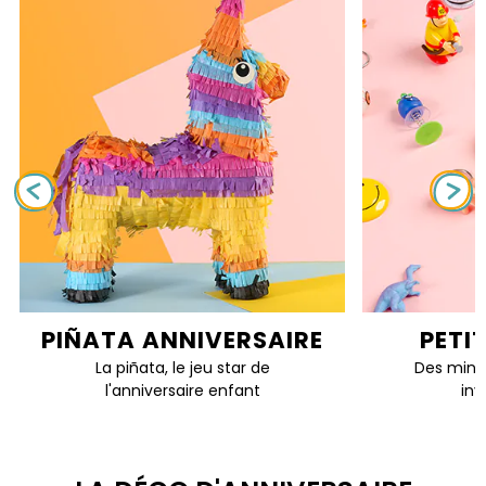
PIÑATA ANNIVERSAIRE
PETI
La piñata, le jeu star de
Des mini 
l'anniversaire enfant
inv