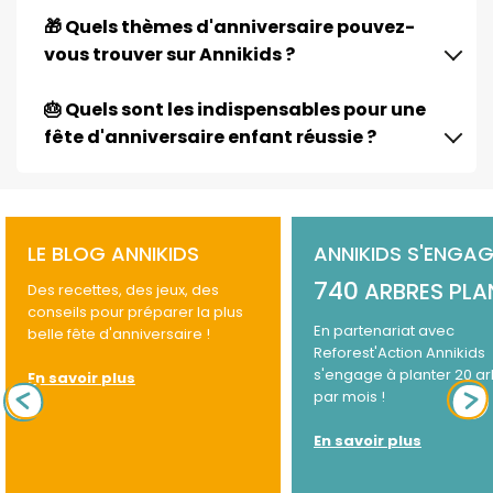
🎁 Quels thèmes d'anniversaire pouvez-
vous trouver sur Annikids ?
🎂 Quels sont les indispensables pour une
fête d'anniversaire enfant réussie ?
LE BLOG ANNIKIDS
ANNIKIDS S'ENGAG
740
ARBRES PLA
Des recettes, des jeux, des
conseils pour préparer la plus
En partenariat avec
belle fête d'anniversaire !
Reforest'Action Annikids
s'engage à planter 20 a
En savoir plus
par mois !
En savoir plus