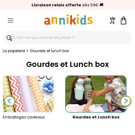
🥇
Livraison relais offerte
Palmarès Capital 2025 :
⭐⭐⭐⭐⭐
4,6/5
(24 000 avis clients)
Annikids N°1
dès 59€
🚚
Compte
Pani
>
La papeterie
Gourdes et lunch box
Gourdes et Lunch box
Emballages cadeaux
Gourdes et Lunch box