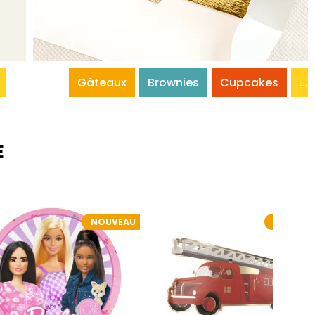
Gâteaux
Brownies
Cupcakes
...
E
NOUVEAU
NOUVEA