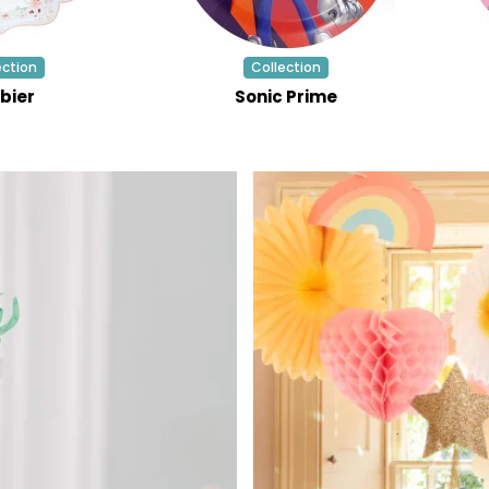
ection
Collection
bier
Sonic Prime
LE JEU
100% GAGNANT !
Entrez votre email et lancez la roue
pour gagnez
cadeaux
,
bons de
réduction, livraison gratuite,
valable immédiatement sur votre