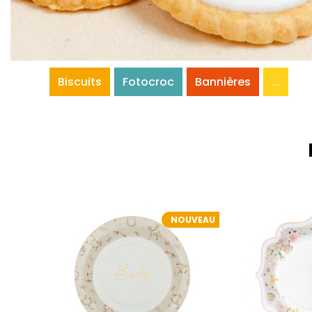
Biscuits
Fotocroc
Bannières
...
NOUVEAU