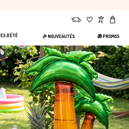
Livraison
Favoris
Compte
Panier
TES D'ÉTÉ
🎉 NOUVEAUTÉS
🎁 PROMOS