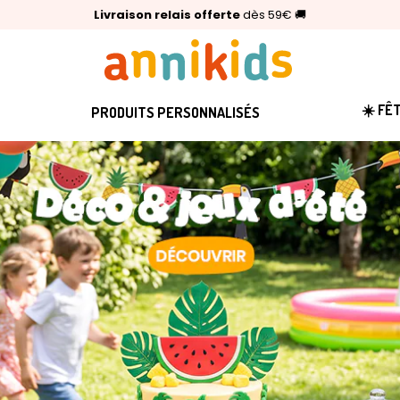
🥇
Livraison relais offerte
Palmarès Capital 2025 :
⭐⭐⭐⭐⭐
4,6/5
(24 000 avis clients)
Annikids N°1
dès 59€
🚚
☀️ FÊ
PRODUITS PERSONNALISÉS