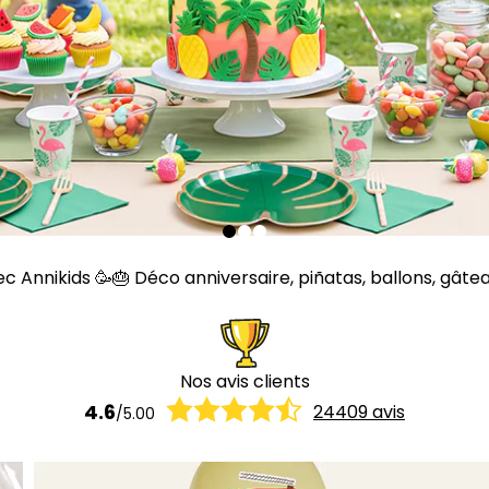
Annikids 🥳🎂 Déco anniversaire, piñatas, ballons, gâteaux,
Nos avis clients
4.6
24409
avis
/
5.00